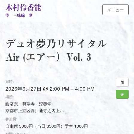
木村伶香能
メニュー
箏 三味線 歌
デュオ夢乃リサイタル
Air (エアー）Vol. 3
日時:
2026年6月27日 @ 2:00 PM – 4:00 PM
場所:
臨済宗 興聖寺・涅槃堂
京都市上京区堀川通寺之内上ル
参加費:
自由席 3000円（当日 3500円）学生 1000円