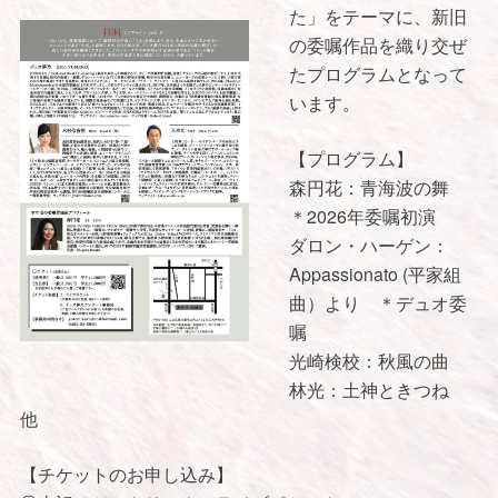
た」をテーマに、新旧
の委嘱作品を織り交ぜ
たプログラムとなって
います。
【プログラム】
森円花：青海波の舞
＊2026年委嘱初演
ダロン・ハーゲン：
Appassionato (平家組
曲）より ＊デュオ委
嘱
光崎検校：秋風の曲
林光：土神ときつね
他
【チケットのお申し込み】