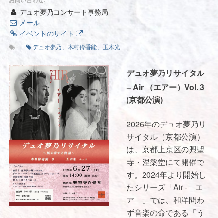
お問い合わせ:
デュオ夢乃コンサート事務局
メール
イベントのサイト
デュオ夢乃、木村伶香能、玉木光
デュオ夢乃リサイタル
– Air （エアー）Vol. 3
(京都公演)
2026年のデュオ夢乃リ
サイタル（京都公演）
は、京都上京区の興聖
寺・涅槃堂にて開催で
す。2024年より開始し
たシリーズ「Air - エ
アー」では、和洋問わ
ず音楽の命である「う