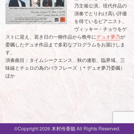
乃主催公演。現代作品の
演奏でとりわけ高い評価
を得ているピアニスト、
ヴィッキー・チョウをゲ
ストに迎え、若き日の一柳作品から晩年に
デュオ夢乃
が
委嘱したデュオ作品まで多彩なプログラムをお届けしま
す。
演奏曲目：タイムシークエンス、秋の連歌、臨界域、三
味線とチェロの為のパラフレーズ（＊デュオ夢乃委嘱）
ほか
投
稿
ナ
©Copyright 2026
木村伶香能
All Rights Reserved.