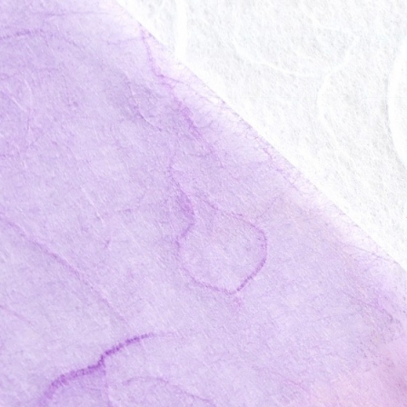
投
稿
ナ
ビ
ゲ
ー
シ
ョ
ン