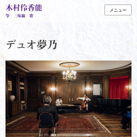
木村伶香能
メニュー
箏 三味線 歌
デュオ夢乃