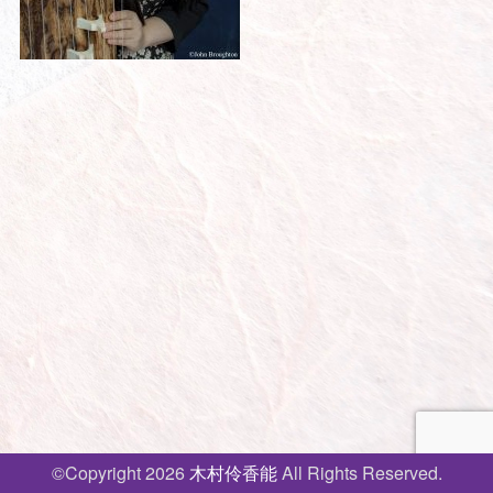
投
稿
ナ
ビ
ゲ
ー
シ
ョ
©Copyright 2026
木村伶香能
All Rights Reserved.